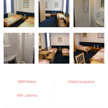
Skříň/Šatna
Vlastní koupelna
WiFi zdarma