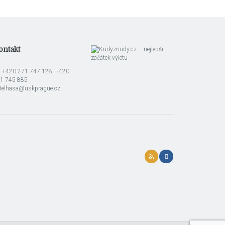
ontakt
l: +420 271 747 128, +420
1 745 885
telhasa@uskprague.cz