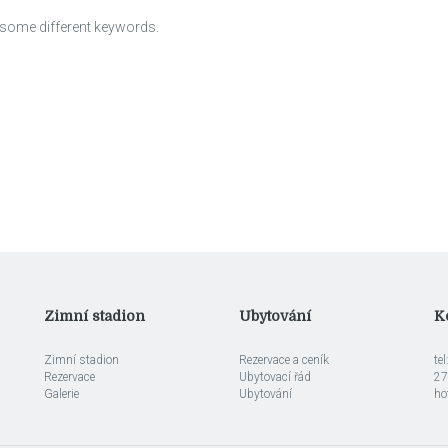
h some different keywords.
Zimní stadion
Ubytování
K
Zimní stadion
Rezervace a ceník
te
Rezervace
Ubytovací řád
27
Galerie
Ubytování
ho