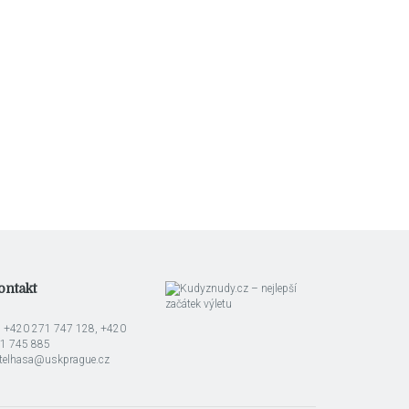
ontakt
l: +420 271 747 128, +420
1 745 885
telhasa@uskprague.cz