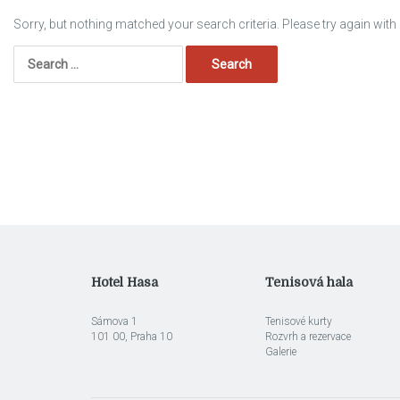
Sorry, but nothing matched your search criteria. Please try again wit
Search
for:
Hotel Hasa
Tenisová hala
Sámova 1
Tenisové kurty
101 00, Praha 10
Rozvrh a rezervace
Galerie