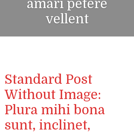
amari petere
vellent
Standard Post
Without Image:
Plura mihi bona
sunt, inclinet,