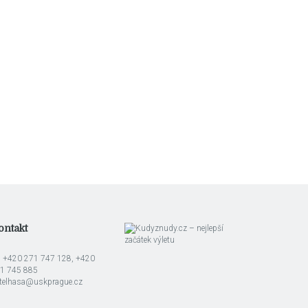
ontakt
l: +420 271 747 128, +420
1 745 885
telhasa@uskprague.cz