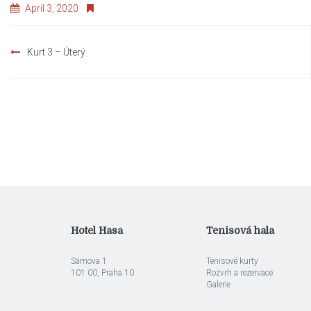
April 3, 2020
Post
Kurt 3 – Úterý
navigation
Hotel Hasa
Tenisová hala
Sámova 1
Tenisové kurty
101 00, Praha 10
Rozvrh a rezervace
Galerie