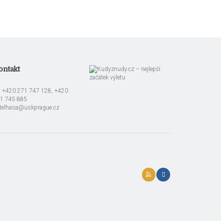
ontakt
l: +420 271 747 128, +420
1 745 885
telhasa@uskprague.cz