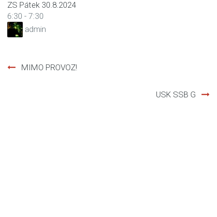
ZS Pátek 30.8.2024
6:30
-
7:30
admin
MIMO PROVOZ!
Post
USK SSB G
navigation