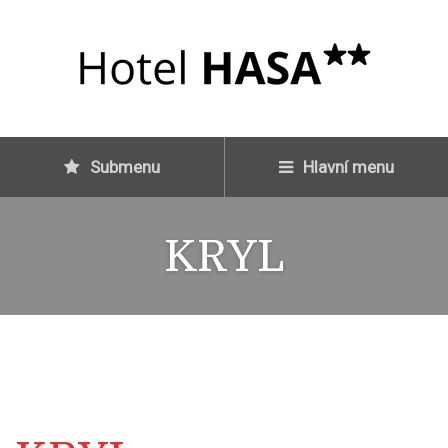
Submenu
Hlavní menu
KRYL