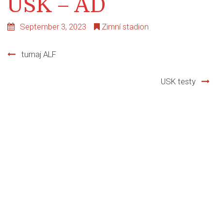
USK – AD
September 3, 2023
Zimní stadion
turnaj ALF
Post
USK testy
navigation