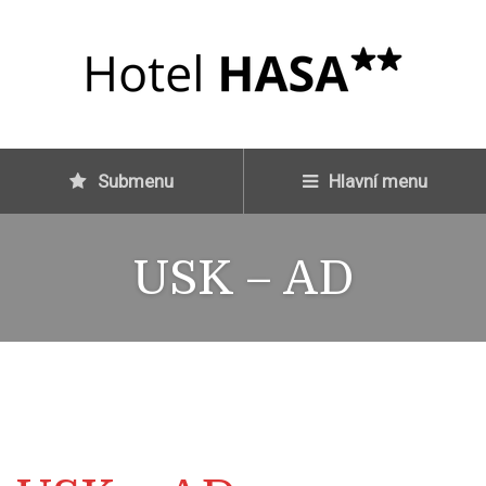
Submenu
Hlavní menu
USK – AD