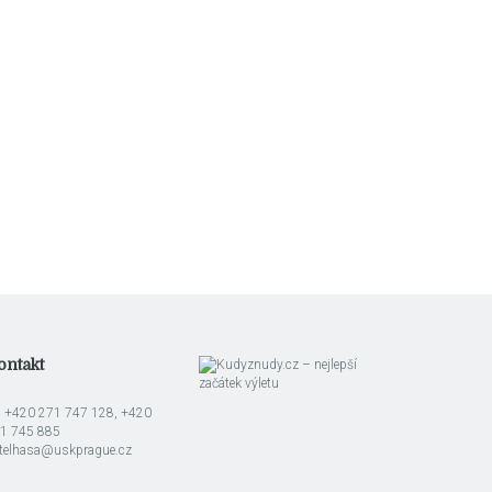
ontakt
l: +420 271 747 128, +420
1 745 885
telhasa@uskprague.cz