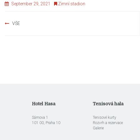
September 29, 2021
Zimní stadion
Post
VŠE
navigation
Hotel Hasa
Tenisová hala
Sámova 1
Tenisové kurty
101 00, Praha 10
Rozvrh a rezervace
Galerie