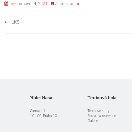
September 14, 2021
Zimní stadion
Post
ČKS
navigation
Hotel Hasa
Tenisová hala
Sámova 1
Tenisové kurty
101 00, Praha 10
Rozvrh a rezervace
Galerie