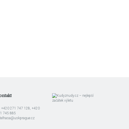
ontakt
l: +420 271 747 128, +420
1 745 885
telhasa@uskprague.cz